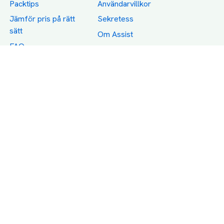
Packtips
Användarvillkor
Jämför pris på rätt
Sekretess
sätt
Om Assist
FAQ
Hållbara Transporter
RUT-avdrag för
transporter
Företagsfrakt
Partnerintegration
Så funkar det
Boka Transport
Category icons created by Freepik - Flaticon