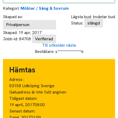
Kategori:
Möbler / Säng & Sovrum
Skapad av:
Lägsta bud:
Inväntar bud
Status:
stängd
Privatperson
Skapad:
19 apr, 2017
Jobb-id:
84708
Verifierad
Till söksidan
nästa
Beställare:
s***************6
Hämtas
Adress :
53158 Lidköping Sverige
Gatuadress är inte fullt angiven
Tidigast datum:
19 april, 2017
08:00
Senast datum:
3 maj, 2017
21:00