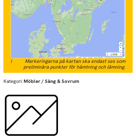
i
Markeringarna på kartan ska endast ses som
preliminära punkter för hämtning och lämning.
Kategori:
Möbler / Säng & Sovrum