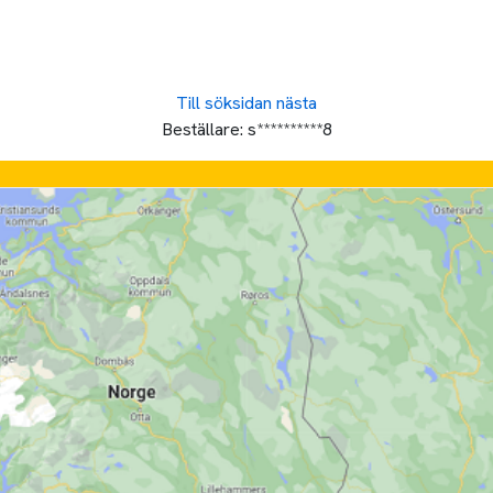
Till söksidan
nästa
Beställare:
s**********8