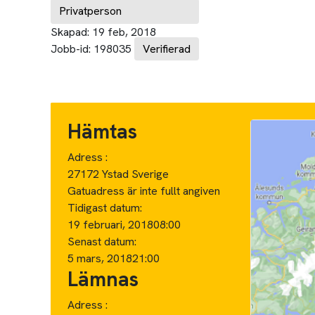
Privatperson
Skapad:
19 feb, 2018
Jobb-id:
198035
Verifierad
Hämtas
Adress :
27172 Ystad Sverige
Gatuadress är inte fullt angiven
Tidigast datum:
19 februari, 2018
08:00
Senast datum:
5 mars, 2018
21:00
Lämnas
Adress :