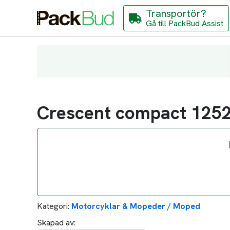
Transportör?
Gå till PackBud Assist
Crescent compact 125
Kategori:
Motorcyklar & Mopeder / Moped
Skapad av: