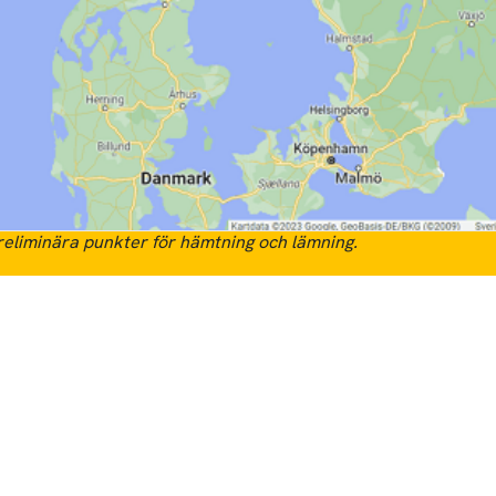
eliminära punkter för hämtning och lämning.