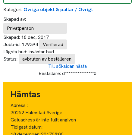
Kategori:
Övriga objekt & pallar / Övrigt
Skapad av:
Privatperson
Skapad:
18 dec, 2017
Jobb-id:
179394
Verifierad
Lägsta bud:
Inväntar bud
Status:
avbruten av beställaren
Till söksidan
nästa
Beställare:
d****************0
Hämtas
Adress :
30252 Halmstad Sverige
Gatuadress är inte fullt angiven
Tidigast datum:
18 december, 2017
08:00