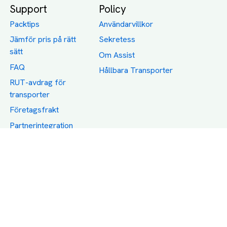
Support
Policy
Packtips
Användarvillkor
Jämför pris på rätt
Sekretess
sätt
Om Assist
FAQ
Hållbara Transporter
RUT-avdrag för
transporter
Företagsfrakt
Partnerintegration
Så funkar det
Boka Transport
Category icons created by Freepik - Flaticon