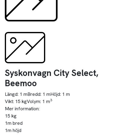
Syskonvagn City Select,
Beemoo
Längd:
1 m
Bredd:
1 m
Höjd:
1 m
3
Vikt:
15 kg
Volym:
1 m
Mer information:
15 kg
1m bred
1m höjd