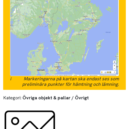
i
Markeringarna på kartan ska endast ses som
preliminära punkter för hämtning och lämning.
Kategori:
Övriga objekt & pallar / Övrigt