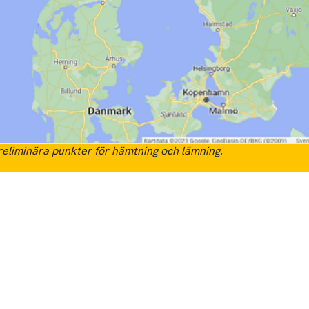
eliminära punkter för hämtning och lämning.