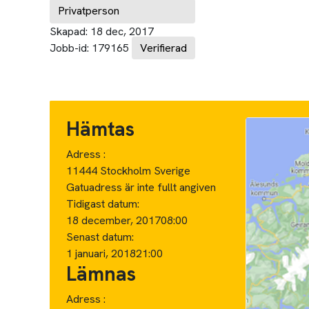
Privatperson
Skapad:
18 dec, 2017
Jobb-id:
179165
Verifierad
Hämtas
Adress :
11444 Stockholm Sverige
Gatuadress är inte fullt angiven
Tidigast datum:
18 december, 2017
08:00
Senast datum:
1 januari, 2018
21:00
Lämnas
Adress :