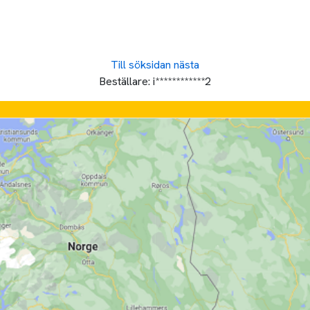
Till söksidan
nästa
Beställare:
i************2