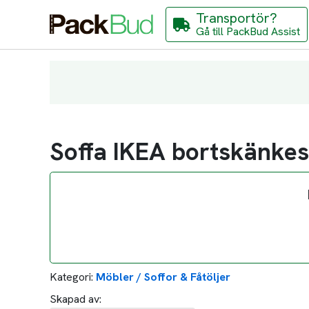
Transportör?
Gå till PackBud Assist
Soffa IKEA bortskänkes
Kategori:
Möbler / Soffor & Fåtöljer
Skapad av: