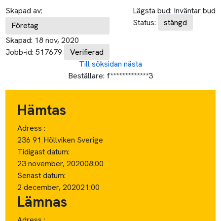
Skapad av:
Lägsta bud:
Inväntar bud
Status:
stängd
Företag
Skapad:
18 nov, 2020
Jobb-id:
517679
Verifierad
Till söksidan
nästa
Beställare:
f*************3
Hämtas
Adress :
236 91 Höllviken Sverige
Tidigast datum:
23 november, 2020
08:00
Senast datum:
2 december, 2020
21:00
Lämnas
Adress :