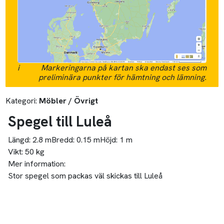
i
Markeringarna på kartan ska endast ses som
preliminära punkter för hämtning och lämning.
Kategori:
Möbler / Övrigt
Spegel till Luleå
Längd:
2.8 m
Bredd:
0.15 m
Höjd:
1 m
Vikt:
50 kg
Mer information:
Stor spegel som packas väl skickas till Luleå