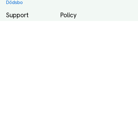
Dödsbo
Support
Policy
Packtips
Användarvillkor
Jämför pris på rätt
Sekretess
sätt
Om Assist
FAQ
Hållbara Transporter
RUT-avdrag för
transporter
Företagsfrakt
Partnerintegration
Så funkar det
Boka Transport