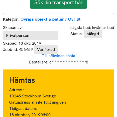
Sök din transport här
Kategori:
Övriga objekt & pallar / Övrigt
Skapad av:
Lägsta bud:
Inväntar bud
Status:
stängd
Privatperson
Skapad:
18 okt, 2019
Jobb-id:
456489
Verifierad
Till söksidan
nästa
Beställare:
c**********************8
Hämtas
Adress :
10245 Stockholm Sverige
Gatuadress är inte fullt angiven
Tidigast datum:
18 oktober, 2019
08:00