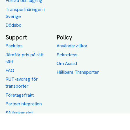
Förråd och lagring
Transportnäringen i
Sverige
Dödsbo
Support
Policy
Packtips
Användarvillkor
Jämför pris på rätt
Sekretess
sätt
Om Assist
FAQ
Hållbara Transporter
RUT-avdrag för
transporter
Företagsfrakt
Partnerintegration
Så funkar det
Boka Transport