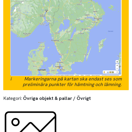
i
Markeringarna på kartan ska endast ses som
preliminära punkter för hämtning och lämning.
Kategori:
Övriga objekt & pallar / Övrigt