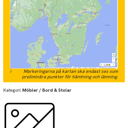
i
Markeringarna på kartan ska endast ses som
preliminära punkter för hämtning och lämning.
Kategori:
Möbler / Bord & Stolar