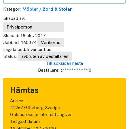
Kategori:
Möbler / Bord & Stolar
Skapad av:
Privatperson
Skapad:
18 okt, 2017
Jobb-id:
160374
Verifierad
Lägsta bud:
Inväntar bud
Status:
avbruten av beställaren
Till söksidan
nästa
Beställare:
c***************0
Hämtas
Adress :
41267 Göteborg Sverige
Gatuadress är inte fullt angiven
Tidigast datum:
18 oktober, 2017
08:00