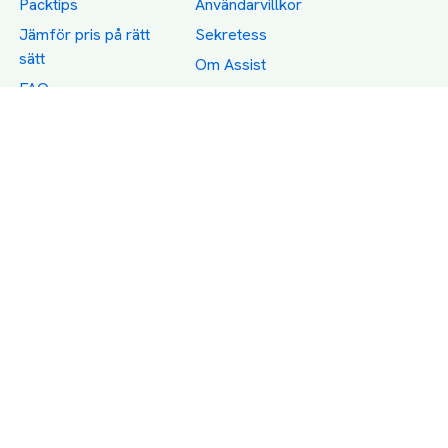
Packtips
Användarvillkor
Jämför pris på rätt
Sekretess
sätt
Om Assist
FAQ
Hållbara Transporter
RUT-avdrag för
transporter
Företagsfrakt
Partnerintegration
Så funkar det
Boka Transport
Category icons created by Freepik - Flaticon