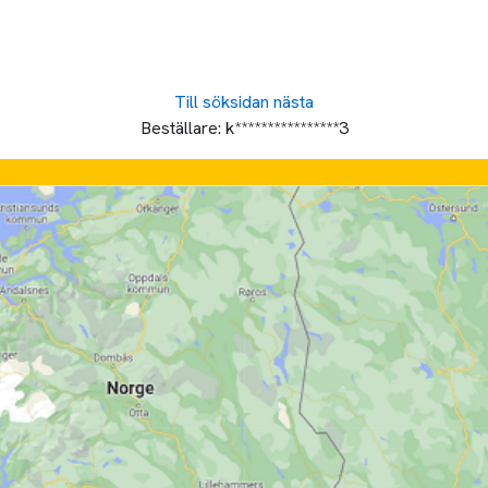
Till söksidan
nästa
Beställare:
k****************3