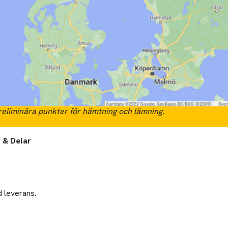
eliminära punkter för hämtning och lämning.
 & Delar
id leverans.