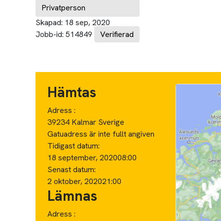
Privatperson
Skapad:
18 sep, 2020
Jobb-id:
514849
Verifierad
Hämtas
Adress :
39234 Kalmar Sverige
Gatuadress är inte fullt angiven
Tidigast datum:
18 september, 2020
08:00
Senast datum:
2 oktober, 2020
21:00
Lämnas
Adress :