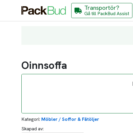
Transportör?
Gå till PackBud Assist
Oinnsoffa
Kategori:
Möbler / Soffor & Fåtöljer
Skapad av: