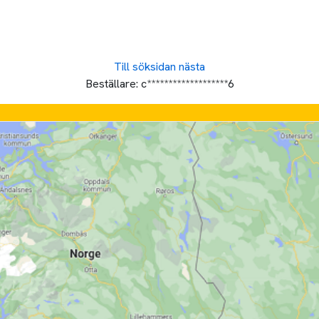
Till söksidan
nästa
Beställare:
c*******************6