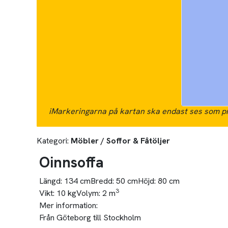
i
Markeringarna på kartan ska endast ses som pr
Kategori:
Möbler / Soffor & Fåtöljer
Oinnsoffa
Längd:
134 cm
Bredd:
50 cm
Höjd:
80 cm
3
Vikt:
10 kg
Volym:
2 m
Mer information:
Från Göteborg till Stockholm