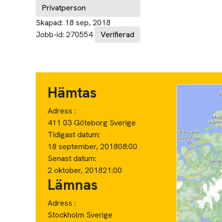
Privatperson
Skapad:
18 sep, 2018
Jobb-id:
270554
Verifierad
Hämtas
Adress :
411 03 Göteborg Sverige
Tidigast datum:
18 september, 2018
08:00
Senast datum:
2 oktober, 2018
21:00
Lämnas
Adress :
Stockholm Sverige