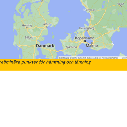
eliminära punkter för hämtning och lämning.