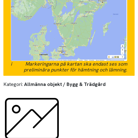
i
Markeringarna på kartan ska endast ses som
preliminära punkter för hämtning och lämning.
Kategori:
Allmänna objekt / Bygg & Trädgård