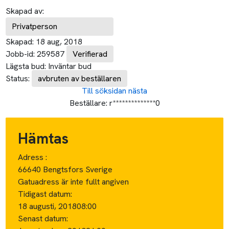
Skapad av:
Privatperson
Skapad:
18 aug, 2018
Jobb-id:
259587
Verifierad
Lägsta bud:
Inväntar bud
Status:
avbruten av beställaren
Till söksidan
nästa
Beställare:
r**************0
Hämtas
Adress :
66640 Bengtsfors Sverige
Gatuadress är inte fullt angiven
Tidigast datum:
18 augusti, 2018
08:00
Senast datum: