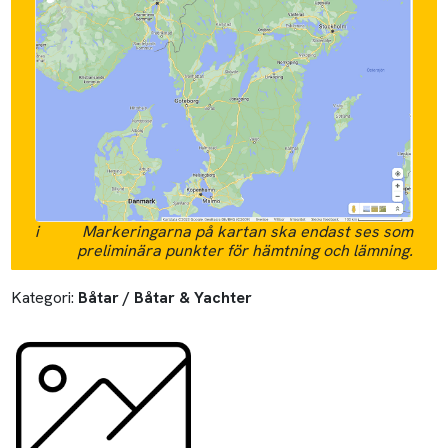
i
Markeringarna på kartan ska endast ses som
preliminära punkter för hämtning och lämning.
Kategori:
Båtar / Båtar & Yachter