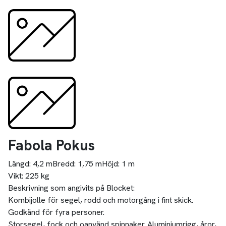
Fabola Pokus
Längd:
4,2 m
Bredd:
1,75 m
Höjd:
1 m
Vikt:
225 kg
Beskrivning som angivits på Blocket:
Kombijolle för segel, rodd och motorgång i fint skick.
Godkänd för fyra personer.
Storsegel, fock och oanvänd spinnaker. Aluminiumrigg, åror,