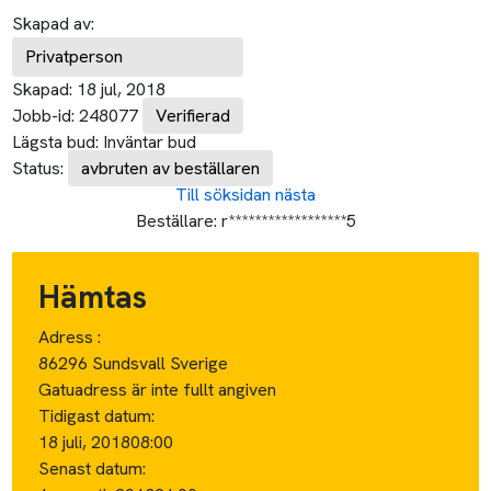
Skapad av:
Privatperson
Skapad:
18 jul, 2018
Jobb-id:
248077
Verifierad
Lägsta bud:
Inväntar bud
Status:
avbruten av beställaren
Till söksidan
nästa
Beställare:
r******************5
Hämtas
Adress :
86296 Sundsvall Sverige
Gatuadress är inte fullt angiven
Tidigast datum:
18 juli, 2018
08:00
Senast datum: