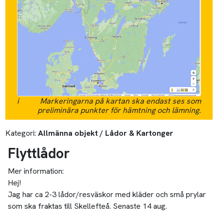
i
Markeringarna på kartan ska endast ses som
preliminära punkter för hämtning och lämning.
Kategori:
Allmänna objekt / Lådor & Kartonger
Flyttlådor
Mer information:
Hej!
Jag har ca 2-3 lådor/resväskor med kläder och små prylar
som ska fraktas till Skellefteå. Senaste 14 aug.