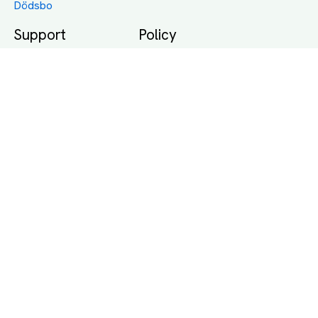
Dödsbo
Support
Policy
Packtips
Användarvillkor
Jämför pris på rätt
Sekretess
sätt
Om Assist
FAQ
Hållbara Transporter
RUT-avdrag för
transporter
Företagsfrakt
Partnerintegration
Så funkar det
Boka Transport