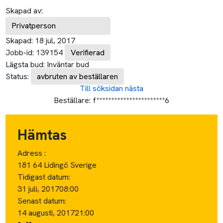
Skapad av:
Privatperson
Skapad:
18 jul, 2017
Jobb-id:
139154
Verifierad
Lägsta bud:
Inväntar bud
Status:
avbruten av beställaren
Till söksidan
nästa
Beställare:
f***********************6
Hämtas
Adress :
181 64 Lidingö Sverige
Tidigast datum:
31 juli, 2017
08:00
Senast datum:
14 augusti, 2017
21:00