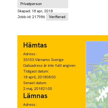
Privatperson
Skapad:
18 apr, 2018
Jobb-id:
217986
Verifierad
Hämtas
Adress :
33153 Värnamo Sverige
Gatuadress är inte fullt angiven
Tidigast datum:
18 april, 2018
08:00
Senast datum:
2 maj, 2018
21:00
Lämnas
Adress :