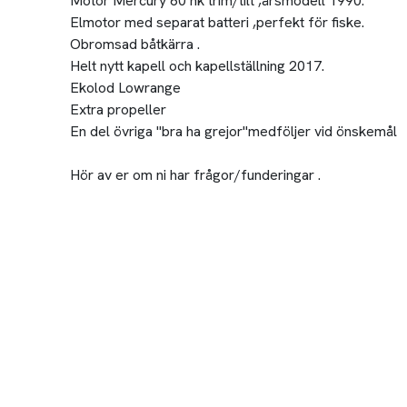
Motor Mercury 60 hk trim/tilt ,årsmodell 1990.
Elmotor med separat batteri ,perfekt för fiske.
Obromsad båtkärra .
Helt nytt kapell och kapellställning 2017.
Ekolod Lowrange
Extra propeller
En del övriga "bra ha grejor"medföljer vid önskemål
Hör av er om ni har frågor/funderingar .