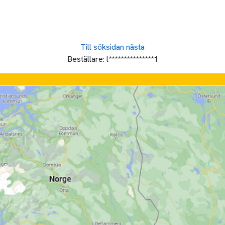
Till söksidan
nästa
Beställare:
l***************1