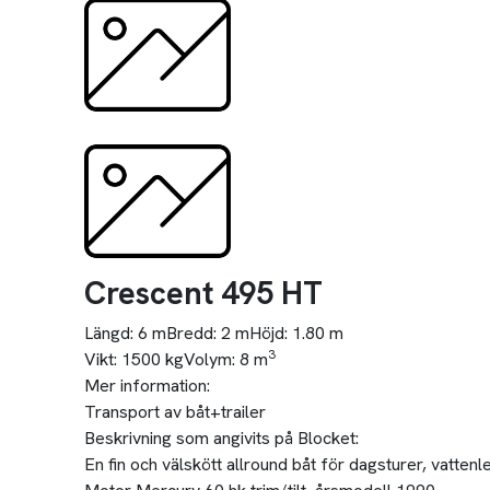
Crescent 495 HT
Längd:
6 m
Bredd:
2 m
Höjd:
1.80 m
3
Vikt:
1500 kg
Volym:
8 m
Mer information:
Transport av båt+trailer
Beskrivning som angivits på Blocket:
En fin och välskött allround båt för dagsturer, vattenle