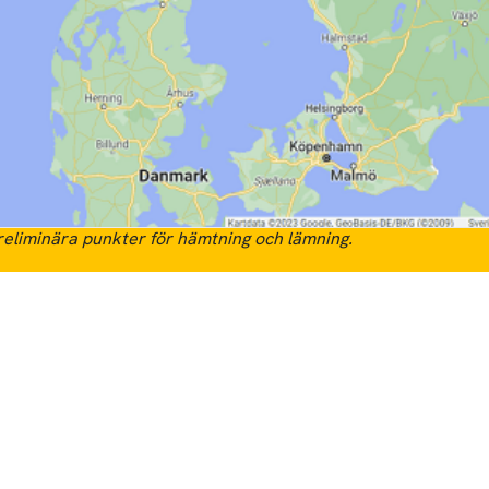
eliminära punkter för hämtning och lämning.