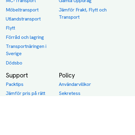
MC-Transport
Gamla Uppdrag
Möbeltransport
Jämför Frakt, Flytt och
Transport
Utlandstransport
Flytt
Förråd och lagring
Transportnäringen i
Sverige
Dödsbo
Support
Policy
Packtips
Användarvillkor
Jämför pris på rätt
Sekretess
sätt
Om Assist
FAQ
Hållbara Transporter
RUT-avdrag för
transporter