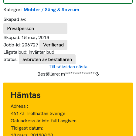
Kategori:
Möbler / Säng & Sovrum
Skapad av:
Privatperson
Skapad:
18 mar, 2018
Jobb-id:
206727
Verifierad
Lägsta bud:
Inväntar bud
Status:
avbruten av beställaren
Till söksidan
nästa
Beställare:
m*****************3
Hämtas
Adress :
46173 Trollhättan Sverige
Gatuadress är inte fullt angiven
Tidigast datum:
18 mars, 2018
08:00