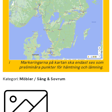
i
Markeringarna på kartan ska endast ses som
preliminära punkter för hämtning och lämning.
Kategori:
Möbler / Säng & Sovrum