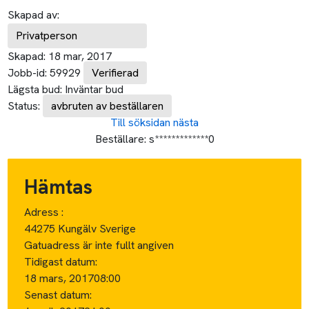
Skapad av:
Privatperson
Skapad:
18 mar, 2017
Jobb-id:
59929
Verifierad
Lägsta bud:
Inväntar bud
Status:
avbruten av beställaren
Till söksidan
nästa
Beställare:
s*************0
Hämtas
Adress :
44275 Kungälv Sverige
Gatuadress är inte fullt angiven
Tidigast datum:
18 mars, 2017
08:00
Senast datum: