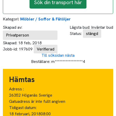
Sök din transport här
Kategori:
Möbler / Soffor & Fåtöljer
Skapad av:
Lägsta bud:
Inväntar bud
Status:
stängd
Privatperson
Skapad:
18 feb, 2018
Jobb-id:
197609
Verifierad
Till söksidan
nästa
Beställare:
m******************4
Hämtas
Adress :
26352 Höganäs Sverige
Gatuadress är inte fullt angiven
Tidigast datum:
18 februari, 2018
08:00