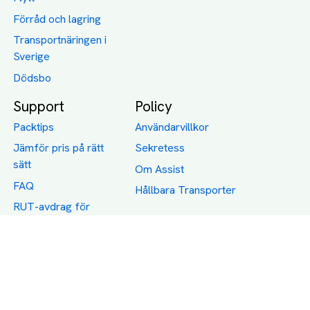
Förråd och lagring
Transportnäringen i
Sverige
Dödsbo
Support
Policy
Packtips
Användarvillkor
Jämför pris på rätt
Sekretess
sätt
Om Assist
FAQ
Hållbara Transporter
RUT-avdrag för
transporter
Företagsfrakt
Partnerintegration
Så funkar det
Boka Transport