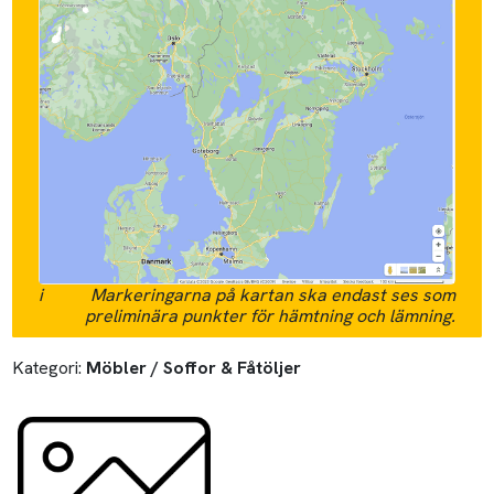
i
Markeringarna på kartan ska endast ses som
preliminära punkter för hämtning och lämning.
Kategori:
Möbler / Soffor & Fåtöljer