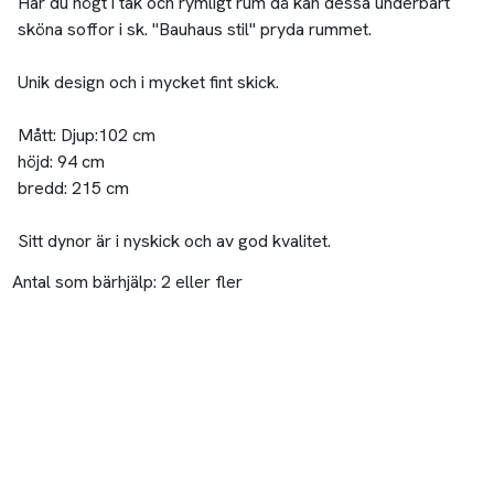
Har du högt i tak och rymligt rum då kan dessa underbart
sköna soffor i sk. "Bauhaus stil" pryda rummet.
Unik design och i mycket fint skick.
Mått: Djup:102 cm
höjd: 94 cm
bredd: 215 cm
Sitt dynor är i nyskick och av god kvalitet.
Antal som bärhjälp:
2 eller fler