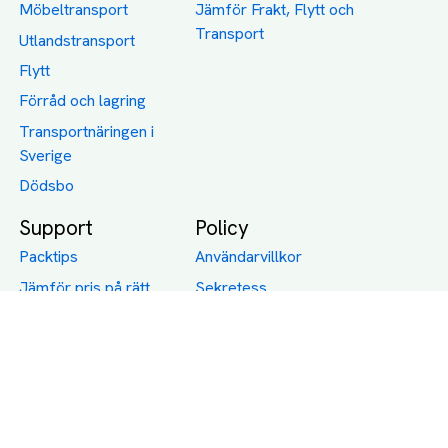
Möbeltransport
Jämför Frakt, Flytt och
Transport
Utlandstransport
Flytt
Förråd och lagring
Transportnäringen i
Sverige
Dödsbo
Support
Policy
Packtips
Användarvillkor
Jämför pris på rätt
Sekretess
sätt
Om Assist
FAQ
Hållbara Transporter
RUT-avdrag för
transporter
Företagsfrakt