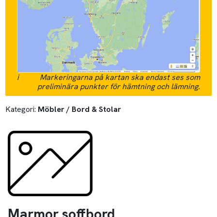
i
Markeringarna på kartan ska endast ses som
preliminära punkter för hämtning och lämning.
Kategori:
Möbler / Bord & Stolar
Marmor soffbord