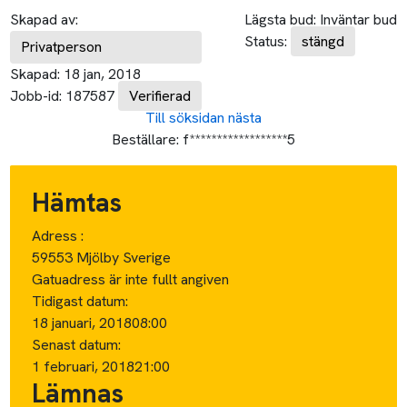
Skapad av:
Lägsta bud:
Inväntar bud
Status:
stängd
Privatperson
Skapad:
18 jan, 2018
Jobb-id:
187587
Verifierad
Till söksidan
nästa
Beställare:
f******************5
Hämtas
Adress :
59553 Mjölby Sverige
Gatuadress är inte fullt angiven
Tidigast datum:
18 januari, 2018
08:00
Senast datum:
1 februari, 2018
21:00
Lämnas