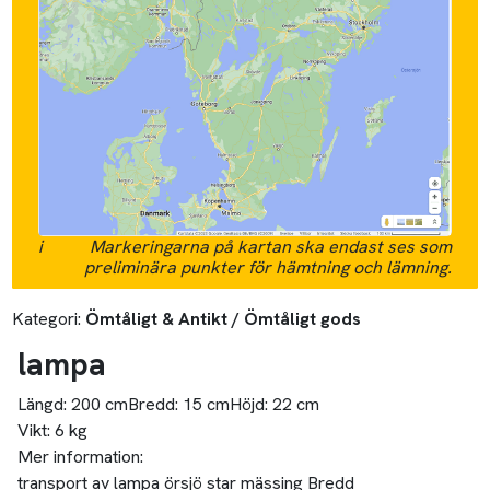
i
Markeringarna på kartan ska endast ses som
preliminära punkter för hämtning och lämning.
Kategori:
Ömtåligt & Antikt / Ömtåligt gods
lampa
Längd:
200 cm
Bredd:
15 cm
Höjd:
22 cm
Vikt:
6 kg
Mer information:
transport av lampa örsjö star mässing Bredd