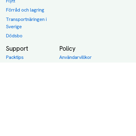
Flytt
Förråd och lagring
Transportnäringen i
Sverige
Dödsbo
Support
Policy
Packtips
Användarvillkor
Jämför pris på rätt
Sekretess
sätt
Om Assist
FAQ
Hållbara Transporter
RUT-avdrag för
transporter
Företagsfrakt
Partnerintegration
Så funkar det