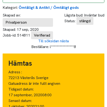
Kategori:
Ömtåligt & Antikt / Ömtåligt gods
Skapad av:
Lägsta bud:
Inväntar bud
Status:
stängd
Privatperson
Skapad:
17 sep, 2020
Jobb-id:
514811
Verifierad
Till söksidan
nästa
Beställare:
l****************8
Hämtas
Adress :
72213 Västerås Sverige
Gatuadress är inte fullt angiven
Tidigast datum:
17 september, 2020
08:00
Senast datum:
1 oktober, 2020
21:00