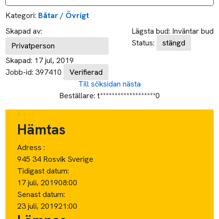
Kategori:
Båtar / Övrigt
Skapad av:
Lägsta bud:
Inväntar bud
Status:
stängd
Privatperson
Skapad:
17 jul, 2019
Jobb-id:
397410
Verifierad
Till söksidan
nästa
Beställare:
t*******************0
Hämtas
Adress :
945 34 Rosvik Sverige
Tidigast datum:
17 juli, 2019
08:00
Senast datum:
23 juli, 2019
21:00