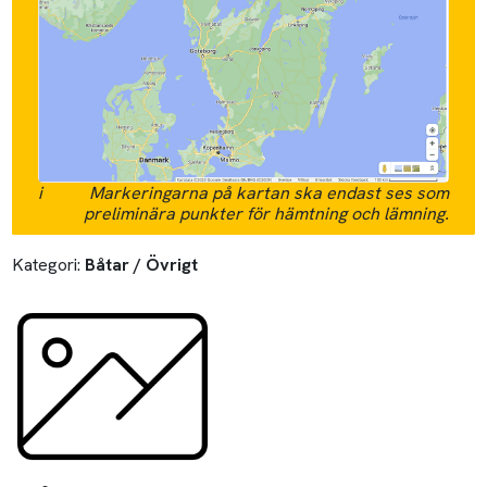
i
Markeringarna på kartan ska endast ses som
preliminära punkter för hämtning och lämning.
Kategori:
Båtar / Övrigt