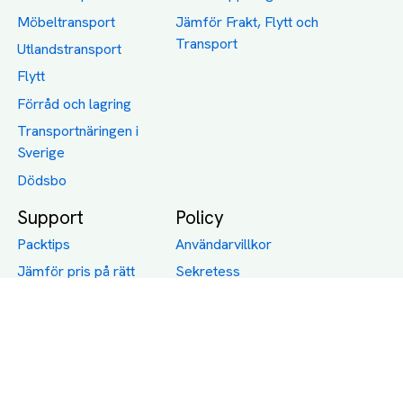
Möbeltransport
Jämför Frakt, Flytt och
Transport
Utlandstransport
Flytt
Förråd och lagring
Transportnäringen i
Sverige
Dödsbo
Support
Policy
Packtips
Användarvillkor
Jämför pris på rätt
Sekretess
sätt
Om Assist
FAQ
Hållbara Transporter
RUT-avdrag för
transporter
Företagsfrakt