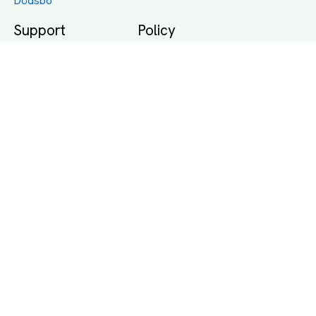
Dödsbo
Support
Policy
Packtips
Användarvillkor
Jämför pris på rätt
Sekretess
sätt
Om Assist
FAQ
Hållbara Transporter
RUT-avdrag för
transporter
Företagsfrakt
Partnerintegration
Så funkar det
Boka Transport