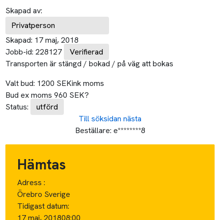
Skapad av:
Privatperson
Skapad:
17 maj, 2018
Jobb-id:
228127
Verifierad
Transporten är stängd / bokad / på väg att bokas
Valt bud:
1200
SEK
ink moms
Bud ex moms
960
SEK
?
Status:
utförd
Till söksidan
nästa
Beställare:
e********8
Hämtas
Adress :
Örebro Sverige
Tidigast datum:
17 maj, 2018
08:00