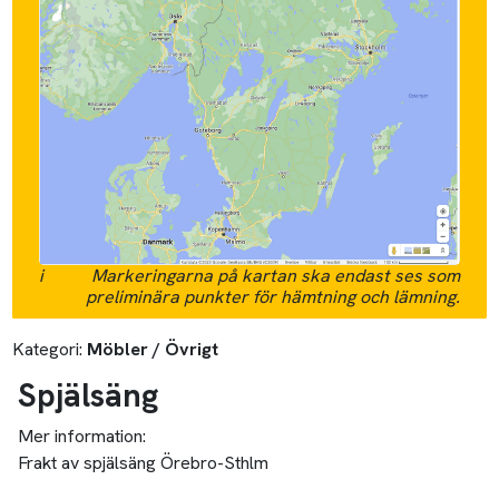
i
Markeringarna på kartan ska endast ses som
preliminära punkter för hämtning och lämning.
Kategori:
Möbler / Övrigt
Spjälsäng
Mer information:
Frakt av spjälsäng Örebro-Sthlm