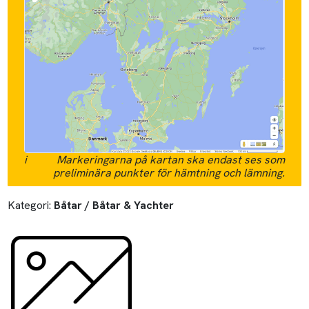
i
Markeringarna på kartan ska endast ses som
preliminära punkter för hämtning och lämning.
Kategori:
Båtar / Båtar & Yachter