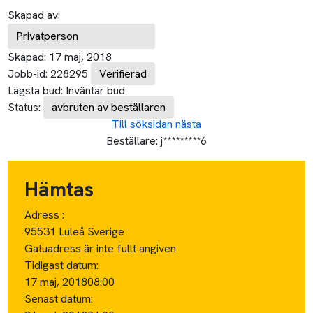
Skapad av:
Privatperson
Skapad:
17 maj, 2018
Jobb-id:
228295
Verifierad
Lägsta bud:
Inväntar bud
Status:
avbruten av beställaren
Till söksidan
nästa
Beställare:
j*********6
Hämtas
Adress :
95531 Luleå Sverige
Gatuadress är inte fullt angiven
Tidigast datum:
17 maj, 2018
08:00
Senast datum: