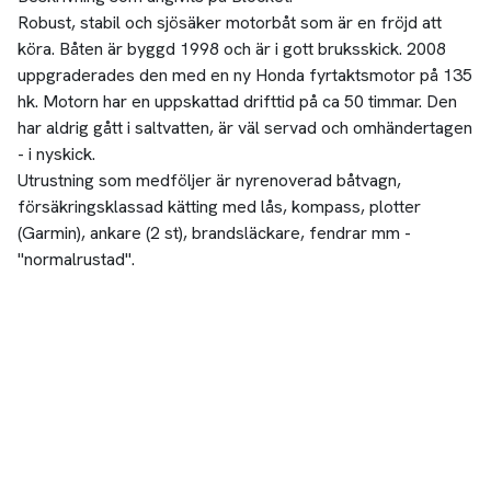
Robust, stabil och sjösäker motorbåt som är en fröjd att
köra. Båten är byggd 1998 och är i gott bruksskick. 2008
uppgraderades den med en ny Honda fyrtaktsmotor på 135
hk. Motorn har en uppskattad drifttid på ca 50 timmar. Den
har aldrig gått i saltvatten, är väl servad och omhändertagen
- i nyskick.
Utrustning som medföljer är nyrenoverad båtvagn,
försäkringsklassad kätting med lås, kompass, plotter
(Garmin), ankare (2 st), brandsläckare, fendrar mm -
"normalrustad".