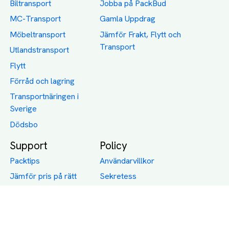
Biltransport
Jobba på PackBud
MC-Transport
Gamla Uppdrag
Möbeltransport
Jämför Frakt, Flytt och
Transport
Utlandstransport
Flytt
Förråd och lagring
Transportnäringen i
Sverige
Dödsbo
Support
Policy
Packtips
Användarvillkor
Jämför pris på rätt
Sekretess
sätt
Om Assist
FAQ
Hållbara Transporter
RUT-avdrag för