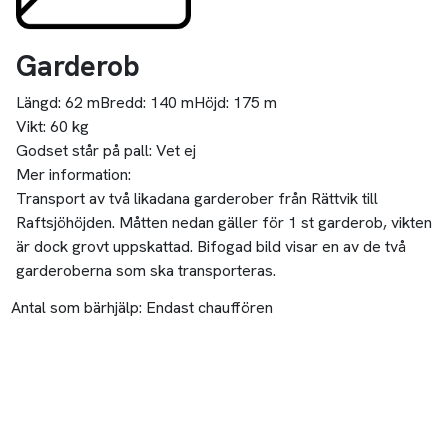
Garderob
Längd:
62 m
Bredd:
140 m
Höjd:
175 m
Vikt:
60 kg
Godset står på pall:
Vet ej
Mer information:
Transport av två likadana garderober från Rättvik till
Raftsjöhöjden. Måtten nedan gäller för 1 st garderob, vikten
är dock grovt uppskattad. Bifogad bild visar en av de två
garderoberna som ska transporteras.
Antal som bärhjälp:
Endast chauffören