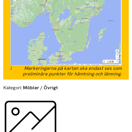
i
Markeringarna på kartan ska endast ses som
preliminära punkter för hämtning och lämning.
Kategori:
Möbler / Övrigt