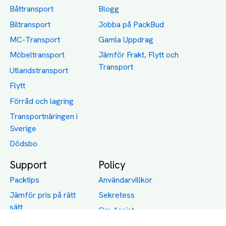
Båttransport
Blogg
Biltransport
Jobba på PackBud
MC-Transport
Gamla Uppdrag
Möbeltransport
Jämför Frakt, Flytt och
Transport
Utlandstransport
Flytt
Förråd och lagring
Transportnäringen i
Sverige
Dödsbo
Support
Policy
Packtips
Användarvillkor
Jämför pris på rätt
Sekretess
sätt
Om Assist
FAQ
Hållbara Transporter