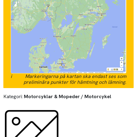
i
Markeringarna på kartan ska endast ses som
preliminära punkter för hämtning och lämning.
Kategori:
Motorcyklar & Mopeder / Motorcykel