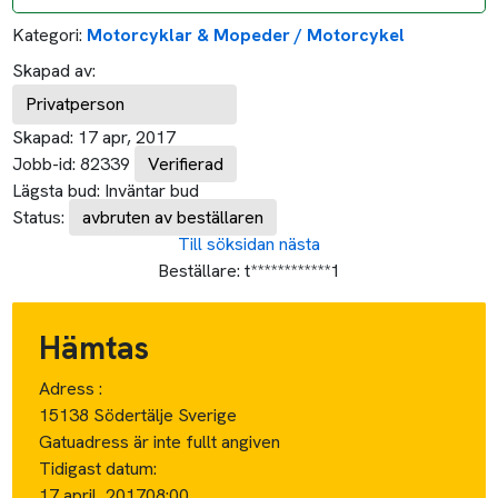
Kategori:
Motorcyklar & Mopeder / Motorcykel
Skapad av:
Privatperson
Skapad:
17 apr, 2017
Jobb-id:
82339
Verifierad
Lägsta bud:
Inväntar bud
Status:
avbruten av beställaren
Till söksidan
nästa
Beställare:
t************1
Hämtas
Adress :
15138 Södertälje Sverige
Gatuadress är inte fullt angiven
Tidigast datum:
17 april, 2017
08:00