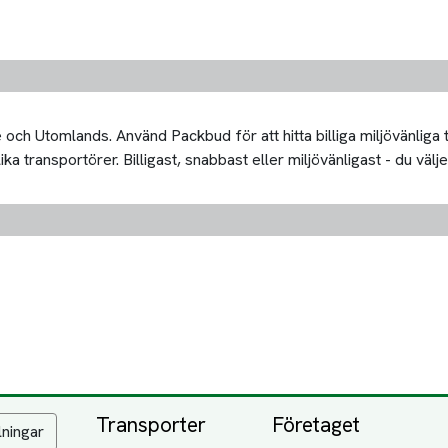
och Utomlands. Använd Packbud för att hitta billiga miljövänliga
 transportörer. Billigast, snabbast eller miljövänligast - du välje
Transporter
Företaget
lningar