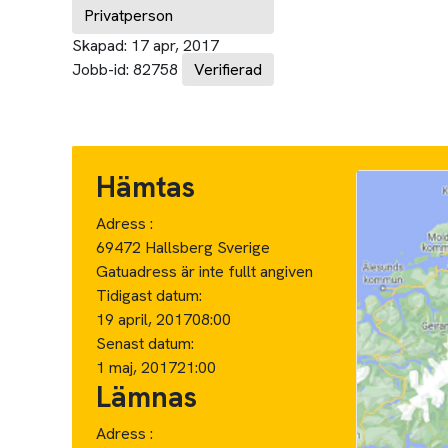
Privatperson
Skapad:
17 apr, 2017
Jobb-id:
82758
Verifierad
Hämtas
Adress :
69472 Hallsberg Sverige
Gatuadress är inte fullt angiven
Tidigast datum:
19 april, 2017
08:00
Senast datum:
1 maj, 2017
21:00
Lämnas
Adress :