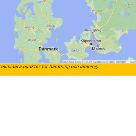
eliminära punkter för hämtning och lämning.