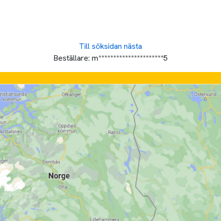
Till söksidan
nästa
Beställare:
m**********************5