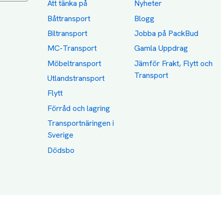
Att tänka på
Nyheter
Båttransport
Blogg
Biltransport
Jobba på PackBud
MC-Transport
Gamla Uppdrag
Möbeltransport
Jämför Frakt, Flytt och
Transport
Utlandstransport
Flytt
Förråd och lagring
Transportnäringen i
Sverige
Dödsbo
Category icons created by Freepik - Flaticon