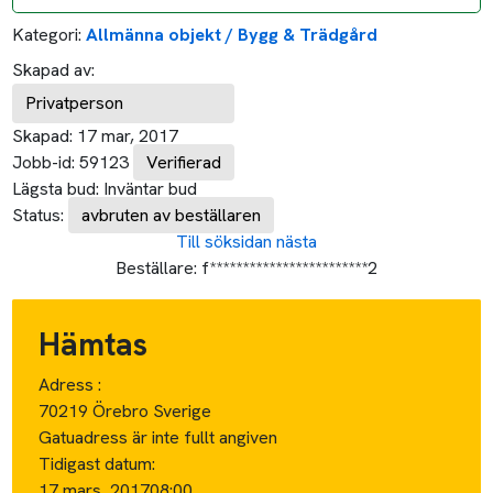
Kategori:
Allmänna objekt / Bygg & Trädgård
Skapad av:
Privatperson
Skapad:
17 mar, 2017
Jobb-id:
59123
Verifierad
Lägsta bud:
Inväntar bud
Status:
avbruten av beställaren
Till söksidan
nästa
Beställare:
f************************2
Hämtas
Adress :
70219 Örebro Sverige
Gatuadress är inte fullt angiven
Tidigast datum:
17 mars, 2017
08:00