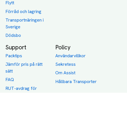
Flytt
Förråd och lagring
Transportnäringen i
Sverige
Dödsbo
Support
Policy
Packtips
Användarvillkor
Jämför pris på rätt
Sekretess
sätt
Om Assist
FAQ
Hållbara Transporter
RUT-avdrag för
transporter
Företagsfrakt
Partnerintegration
Så funkar det