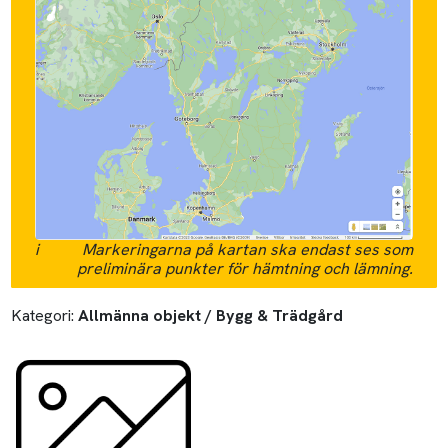
i
Markeringarna på kartan ska endast ses som
preliminära punkter för hämtning och lämning.
Kategori:
Allmänna objekt / Bygg & Trädgård