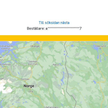
Till söksidan
nästa
Beställare:
a**********************7