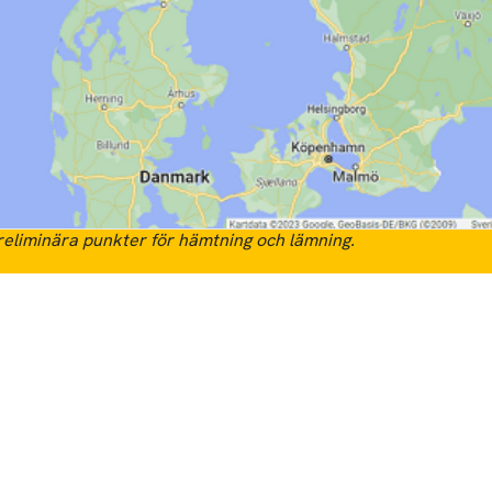
eliminära punkter för hämtning och lämning.