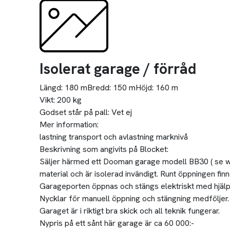
Isolerat garage / förråd
Längd:
180 m
Bredd:
150 m
Höjd:
160 m
Vikt:
200 kg
Godset står på pall:
Vet ej
Mer information:
lastning transport och avlastning marknivå
Beskrivning som angivits på Blocket:
Säljer härmed ett Dooman garage modell BB30 ( se www
material och är isolerad invändigt. Runt öppningen finn
Garageporten öppnas och stängs elektriskt med hjälp a
Nycklar för manuell öppning och stängning medföljer.
Garaget är i riktigt bra skick och all teknik fungerar.
Nypris på ett sånt här garage är ca 60 000:-