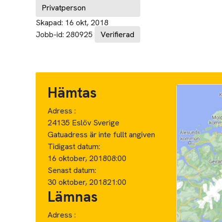
Privatperson
Skapad:
16 okt, 2018
Jobb-id:
280925
Verifierad
Hämtas
Adress :
24135 Eslöv Sverige
Gatuadress är inte fullt angiven
Tidigast datum:
16 oktober, 2018
08:00
Senast datum:
30 oktober, 2018
21:00
Lämnas
Adress :