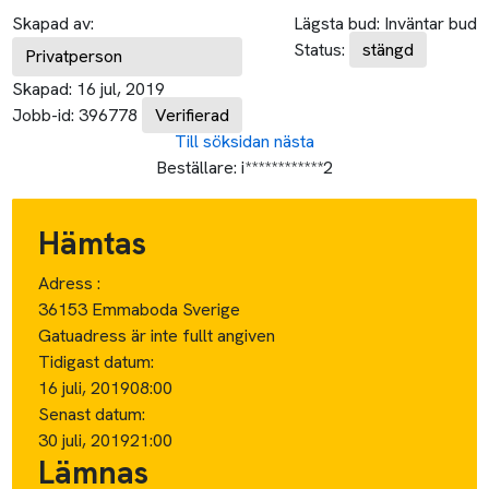
Skapad av:
Lägsta bud:
Inväntar bud
Status:
stängd
Privatperson
Skapad:
16 jul, 2019
Jobb-id:
396778
Verifierad
Till söksidan
nästa
Beställare:
i************2
Hämtas
Adress :
36153 Emmaboda Sverige
Gatuadress är inte fullt angiven
Tidigast datum:
16 juli, 2019
08:00
Senast datum:
30 juli, 2019
21:00
Lämnas