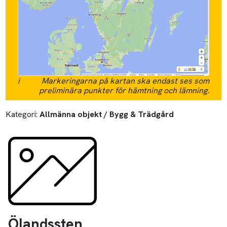
i
Markeringarna på kartan ska endast ses som
preliminära punkter för hämtning och lämning.
Kategori:
Allmänna objekt / Bygg & Trädgård
Ölandssten