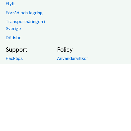
Flytt
Förråd och lagring
Transportnäringen i
Sverige
Dödsbo
Support
Policy
Packtips
Användarvillkor
Jämför pris på rätt
Sekretess
sätt
Om Assist
FAQ
Hållbara Transporter
RUT-avdrag för
transporter
Företagsfrakt
Partnerintegration
Så funkar det