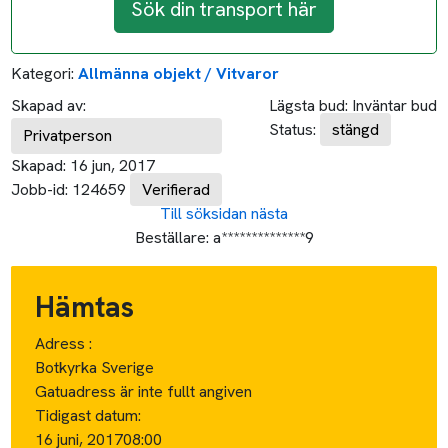
Sök din transport här
Kategori:
Allmänna objekt / Vitvaror
Skapad av:
Lägsta bud:
Inväntar bud
Status:
stängd
Privatperson
Skapad:
16 jun, 2017
Jobb-id:
124659
Verifierad
Till söksidan
nästa
Beställare:
a**************9
Hämtas
Adress :
Botkyrka Sverige
Gatuadress är inte fullt angiven
Tidigast datum:
16 juni, 2017
08:00