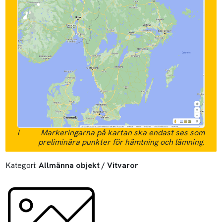
i
Markeringarna på kartan ska endast ses som
preliminära punkter för hämtning och lämning.
Kategori:
Allmänna objekt / Vitvaror