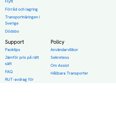
Flytt
Förråd och lagring
Transportnäringen i
Sverige
Dödsbo
Support
Policy
Packtips
Användarvillkor
Jämför pris på rätt
Sekretess
sätt
Om Assist
FAQ
Hållbara Transporter
RUT-avdrag för
transporter
Företagsfrakt
Partnerintegration
Så funkar det