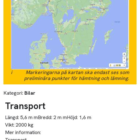
i
Markeringarna på kartan ska endast ses som
preliminära punkter för hämtning och lämning.
Kategori:
Bilar
Transport
Längd:
5,6 m m
Bredd:
2 m m
Höjd:
1,6 m
Vikt:
2000 kg
Mer information:
Transport