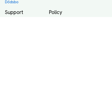
Dödsbo
Support
Policy
Packtips
Användarvillkor
Jämför pris på rätt
Sekretess
sätt
Om Assist
FAQ
Hållbara Transporter
RUT-avdrag för
transporter
Företagsfrakt
Partnerintegration
Så funkar det
Boka Transport