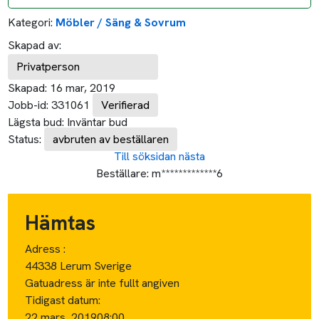
Kategori:
Möbler / Säng & Sovrum
Skapad av:
Privatperson
Skapad:
16 mar, 2019
Jobb-id:
331061
Verifierad
Lägsta bud:
Inväntar bud
Status:
avbruten av beställaren
Till söksidan
nästa
Beställare:
m*************6
Hämtas
Adress :
44338 Lerum Sverige
Gatuadress är inte fullt angiven
Tidigast datum:
22 mars, 2019
08:00