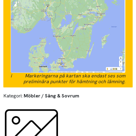
i
Markeringarna på kartan ska endast ses som
preliminära punkter för hämtning och lämning.
Kategori:
Möbler / Säng & Sovrum