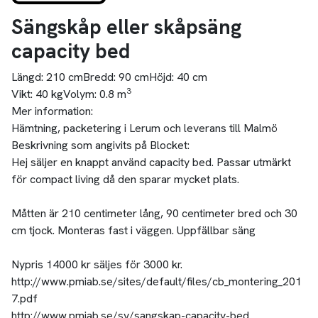
Sängskåp eller skåpsäng
capacity bed
Längd:
210 cm
Bredd:
90 cm
Höjd:
40 cm
3
Vikt:
40 kg
Volym:
0.8 m
Mer information:
Hämtning, packetering i Lerum och leverans till Malmö
Beskrivning som angivits på Blocket:
Hej säljer en knappt använd capacity bed. Passar utmärkt
för compact living då den sparar mycket plats.
Måtten är 210 centimeter lång, 90 centimeter bred och 30
cm tjock. Monteras fast i väggen. Uppfällbar säng
Nypris 14000 kr säljes för 3000 kr.
http://www.pmiab.se/sites/default/files/cb_montering_201
7.pdf
http://www.pmiab.se/sv/sangskap-capacity-bed