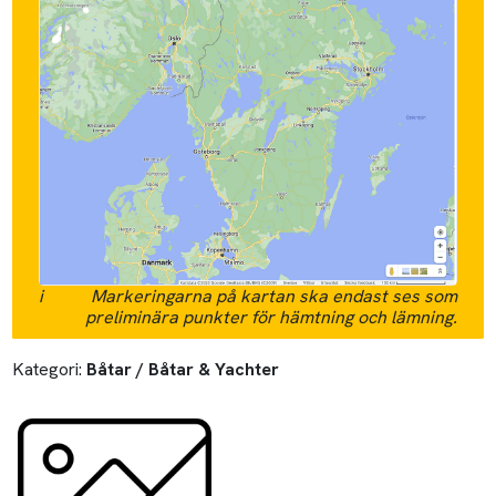
i
Markeringarna på kartan ska endast ses som
preliminära punkter för hämtning och lämning.
Kategori:
Båtar / Båtar & Yachter