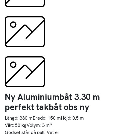
Ny Aluminiumbåt 3.30 m
perfekt takbåt obs ny
Längd:
330 m
Bredd:
150 m
Höjd:
0.5 m
3
Vikt:
50 kg
Volym:
3 m
Godset står på pall:
Vet ej