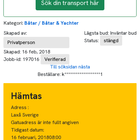
Sök din transport här
Kategori:
Båtar / Båtar & Yachter
Skapad av:
Lägsta bud:
Inväntar bud
Status:
stängd
Privatperson
Skapad:
16 feb, 2018
Jobb-id:
197016
Verifierad
Till söksidan
nästa
Beställare:
k*******************1
Hämtas
Adress :
Laxå Sverige
Gatuadress är inte fullt angiven
Tidigast datum:
16 februari, 2018
08:00