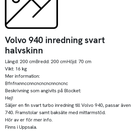
Volvo 940 inredning svart
halvskinn
Längd:
200 cm
Bredd:
200 cm
Höjd:
70 cm
Vikt:
16 kg
Mer information:
Bfnfnxnnccnncncncncnncncnc
Beskrivning som angivits på Blocket:
Hej!
Säljer en fin svart turbo inredning till Volvo 940, passar även
740. Framstolar samt baksäte med mittarmstöd.
Hör av er för mer info.
Finns i Uppsala.