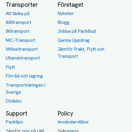
Transporter
Företaget
Att tänka på
Nyheter
Båttransport
Blogg
Biltransport
Jobba på PackBud
MC-Transport
Gamla Uppdrag
Möbeltransport
Jämför Frakt, Flytt och
Transport
Utlandstransport
Flytt
Förråd och lagring
Transportnäringen i
Sverige
Dödsbo
Support
Policy
Packtips
Användarvillkor
Jämför pris på rätt
Sekretess