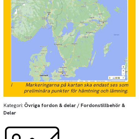
i
Markeringarna på kartan ska endast ses som
preliminära punkter för hämtning och lämning.
Kategori:
Övriga fordon & delar / Fordonstillbehör &
Delar