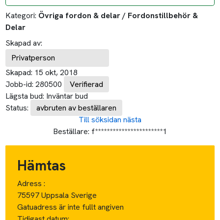
Kategori:
Övriga fordon & delar / Fordonstillbehör &
Delar
Skapad av:
Privatperson
Skapad:
15 okt, 2018
Jobb-id:
280500
Verifierad
Lägsta bud:
Inväntar bud
Status:
avbruten av beställaren
Till söksidan
nästa
Beställare:
f***********************1
Hämtas
Adress :
75597 Uppsala Sverige
Gatuadress är inte fullt angiven
Tidigast datum: