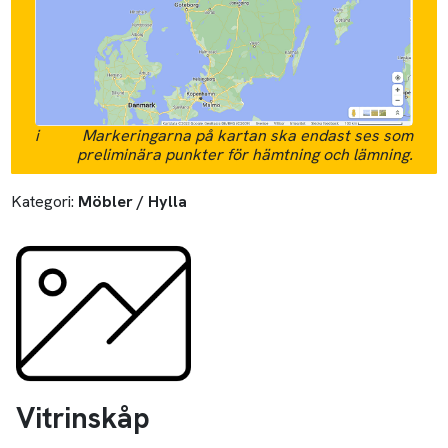
i
Markeringarna på kartan ska endast ses som
preliminära punkter för hämtning och lämning.
Kategori:
Möbler / Hylla
Vitrinskåp