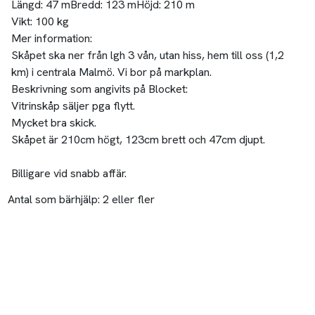
Längd:
47 m
Bredd:
123 m
Höjd:
210 m
Vikt:
100 kg
Mer information:
Skåpet ska ner från lgh 3 vån, utan hiss, hem till oss (1,2
km) i centrala Malmö. Vi bor på markplan.
Beskrivning som angivits på Blocket:
Vitrinskåp säljer pga flytt.
Mycket bra skick.
Skåpet är 210cm högt, 123cm brett och 47cm djupt.
Billigare vid snabb affär.
Antal som bärhjälp:
2 eller fler