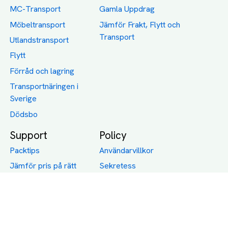
MC-Transport
Gamla Uppdrag
Möbeltransport
Jämför Frakt, Flytt och
Transport
Utlandstransport
Flytt
Förråd och lagring
Transportnäringen i
Sverige
Dödsbo
Support
Policy
Packtips
Användarvillkor
Jämför pris på rätt
Sekretess
sätt
Om Assist
FAQ
Hållbara Transporter
RUT-avdrag för
transporter