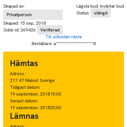
Skapad av:
Lägsta bud:
Inväntar bud
Status:
stängd
Privatperson
Skapad:
15 sep, 2018
Jobb-id:
269426
Verifierad
Till söksidan
nästa
Beställare:
a**********************8
Hämtas
Adress :
217 47 Malmö Sverige
Tidigast datum:
19 september, 2018
15:00
Senast datum:
19 september, 2018
20:00
Lämnas
Adress :