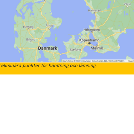
eliminära punkter för hämtning och lämning.