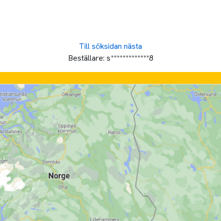
Till söksidan
nästa
Beställare:
s*************8