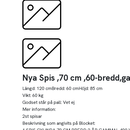
Nya Spis ,70 cm ,60-bredd,ga
Längd:
120 cm
Bredd:
60 cm
Höjd:
85 cm
Vikt:
60 kg
Godset står på pall:
Vet ej
Mer information:
2st spisar
Beskrivning som angivits på Blocket: