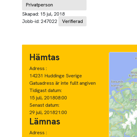
Privatperson
Skapad:
15 jul, 2018
Jobb-id:
247022
Verifierad
Hämtas
Adress :
14231 Huddinge Sverige
Gatuadress är inte fullt angiven
Tidigast datum:
15 juli, 2018
08:00
Senast datum:
29 juli, 2018
21:00
Lämnas
Adress :