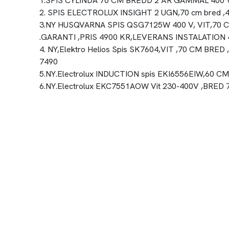
1.SPIS CYLINDA 70 CM BREDD 2 ÅR GAMMAL 400 
2. SPIS ELECTROLUX INSIGHT 2 UGN,70 cm bred ,4
3.NY HUSQVARNA SPIS QSG7125W 400 V, VIT,70 
.GARANTI ,PRIS 4900 KR,LEVERANS INSTALATION 
4. NY,Elektro Helios Spis SK7604,VIT ,70 CM BR
7490
5.NY.Electrolux INDUCTION spis EKI6556EIW,60 
6.NY.Electrolux EKC7551AOW Vit 230-400V ,BRED