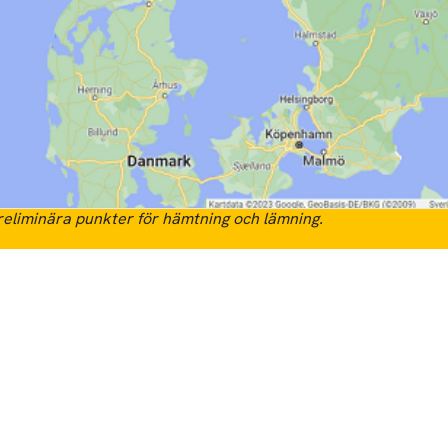
eliminära punkter för hämtning och lämning.