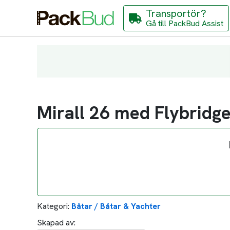
Transportör?
Gå till PackBud Assist
Mirall 26 med Flybridg
Kategori:
Båtar / Båtar & Yachter
Skapad av: