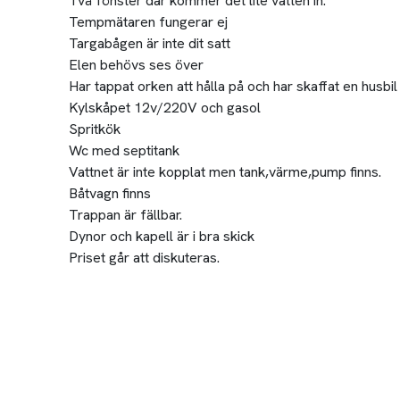
Två fönster där kommer det lite vatten in.
Tempmätaren fungerar ej
Targabågen är inte dit satt
Elen behövs ses över
Har tappat orken att hålla på och har skaffat en husbil
Kylskåpet 12v/220V och gasol
Spritkök
Wc med septitank
Vattnet är inte kopplat men tank,värme,pump finns.
Båtvagn finns
Trappan är fällbar.
Dynor och kapell är i bra skick
Priset går att diskuteras.