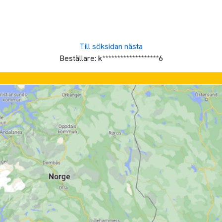
Till söksidan
nästa
Beställare:
k*******************6