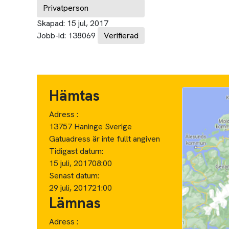
Privatperson
Skapad:
15 jul, 2017
Jobb-id:
138069
Verifierad
Hämtas
Adress :
13757 Haninge Sverige
Gatuadress är inte fullt angiven
Tidigast datum:
15 juli, 2017
08:00
Senast datum:
29 juli, 2017
21:00
Lämnas
Adress :