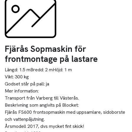
Fjärås Sopmaskin för
frontmontage på lastare
Längd:
1.5 m
Bredd:
2 m
Höjd:
1 m
Vikt:
300 kg
Godset står på pall:
ja
Mer information:
Transport från Varberg till Västerås.
Beskrivning som angivits på Blocket:
Fjärås FS600 frontsopmaskin med uppsamlare, sidoborste
och vattenpåjutning.
Årsmodell 2017, dvs mycket fint skick!