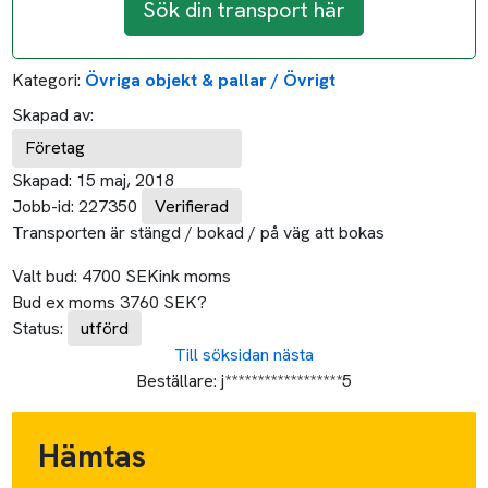
Sök din transport här
Kategori:
Övriga objekt & pallar / Övrigt
Skapad av:
Företag
Skapad:
15 maj, 2018
Jobb-id:
227350
Verifierad
Transporten är stängd / bokad / på väg att bokas
Valt bud:
4700
SEK
ink moms
Bud ex moms
3760
SEK
?
Status:
utförd
Till söksidan
nästa
Beställare:
j******************5
Hämtas