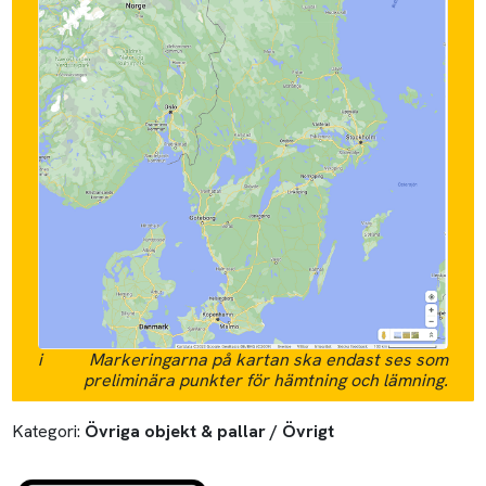
i
Markeringarna på kartan ska endast ses som
preliminära punkter för hämtning och lämning.
Kategori:
Övriga objekt & pallar / Övrigt