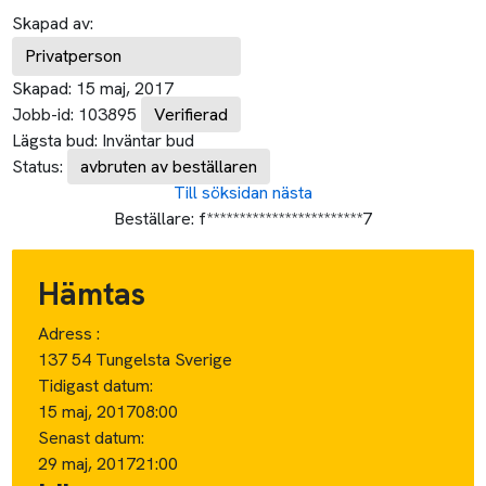
Skapad av:
Privatperson
Skapad:
15 maj, 2017
Jobb-id:
103895
Verifierad
Lägsta bud:
Inväntar bud
Status:
avbruten av beställaren
Till söksidan
nästa
Beställare:
f************************7
Hämtas
Adress :
137 54 Tungelsta Sverige
Tidigast datum:
15 maj, 2017
08:00
Senast datum:
29 maj, 2017
21:00