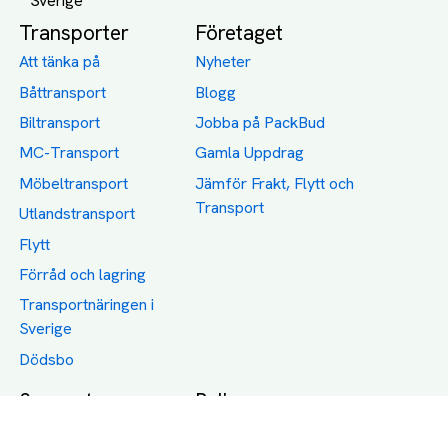
Transporter
Företaget
Att tänka på
Nyheter
Båttransport
Blogg
Biltransport
Jobba på PackBud
MC-Transport
Gamla Uppdrag
Möbeltransport
Jämför Frakt, Flytt och
Transport
Utlandstransport
Flytt
Förråd och lagring
Transportnäringen i
Sverige
Dödsbo
Support
Policy
Packtips
Användarvillkor