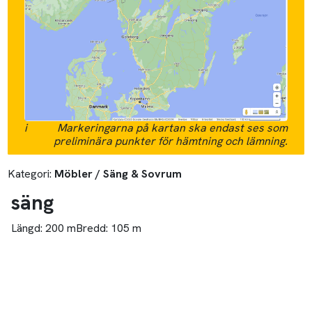
i
Markeringarna på kartan ska endast ses som
preliminära punkter för hämtning och lämning.
Kategori:
Möbler / Säng & Sovrum
säng
Längd:
200 m
Bredd:
105 m