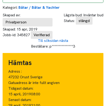
Kategori:
Båtar / Båtar & Yachter
Skapad av:
Lägsta bud:
Inväntar bud
Status:
stängd
Privatperson
Skapad:
15 apr, 2019
Jobb-id:
345827
Verifierad
Till söksidan
nästa
Beställare:
p***************3
Hämtas
Adress :
47232 Orust Sverige
Gatuadress är inte fullt angiven
Tidigast datum:
15 april, 2019
08:00
Senast datum:
29 april, 2019
21:00