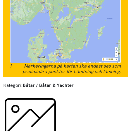
i
Markeringarna på kartan ska endast ses som
preliminära punkter för hämtning och lämning.
Kategori:
Båtar / Båtar & Yachter