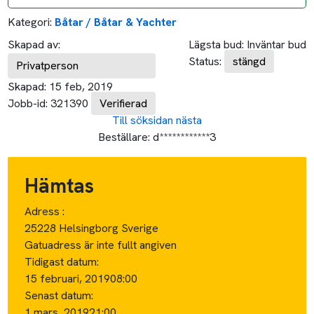
Kategori:
Båtar / Båtar & Yachter
Skapad av:
Lägsta bud:
Inväntar bud
Status:
stängd
Privatperson
Skapad:
15 feb, 2019
Jobb-id:
321390
Verifierad
Till söksidan
nästa
Beställare:
d************3
Hämtas
Adress :
25228 Helsingborg Sverige
Gatuadress är inte fullt angiven
Tidigast datum:
15 februari, 2019
08:00
Senast datum:
1 mars, 2019
21:00