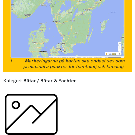
i
Markeringarna på kartan ska endast ses som
preliminära punkter för hämtning och lämning.
Kategori:
Båtar / Båtar & Yachter