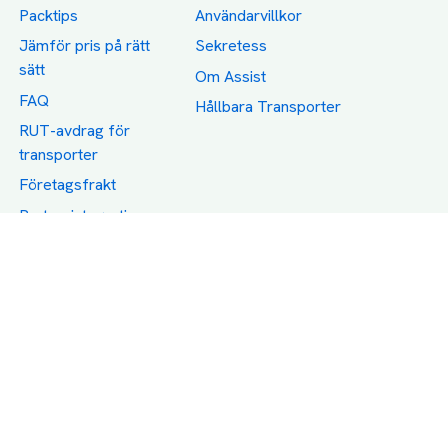
Packtips
Användarvillkor
Jämför pris på rätt
Sekretess
sätt
Om Assist
FAQ
Hållbara Transporter
RUT-avdrag för
transporter
Företagsfrakt
Partnerintegration
Så funkar det
Boka Transport
Category icons created by Freepik - Flaticon