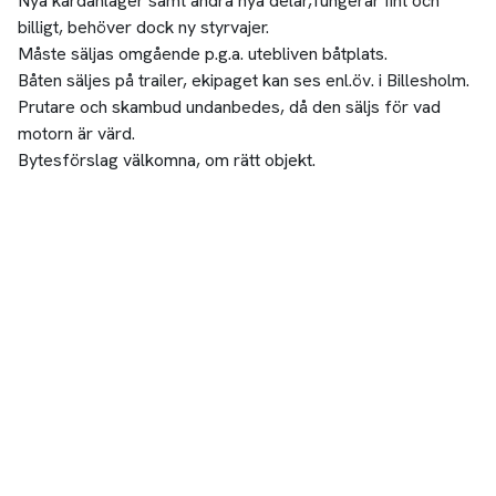
Nya kardanlager samt andra nya delar,fungerar fint och
billigt, behöver dock ny styrvajer.
Måste säljas omgående p.g.a. utebliven båtplats.
Båten säljes på trailer, ekipaget kan ses enl.öv. i Billesholm.
Prutare och skambud undanbedes, då den säljs för vad
motorn är värd.
Bytesförslag välkomna, om rätt objekt.