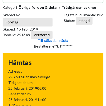
Kategori:
Övriga fordon & delar / Trädgårdsmaskiner
Skapad av:
Lägsta bud:
Inväntar bud
Status:
stängd
Företag
Skapad:
15 feb, 2019
Jobb-id:
321548
Verifierad
Till söksidan
nästa
Beställare:
e**k t********
Hämtas
Adress :
793 60 Siljansnäs Sverige
Tidigast datum:
22 februari, 2019
08:00
Senast datum:
26 februari, 2019
14:00