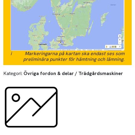
i
Markeringarna på kartan ska endast ses som
preliminära punkter för hämtning och lämning.
Kategori:
Övriga fordon & delar / Trädgårdsmaskiner