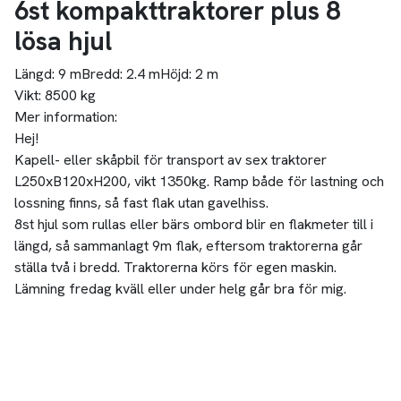
6st kompakttraktorer plus 8
lösa hjul
Längd:
9 m
Bredd:
2.4 m
Höjd:
2 m
Vikt:
8500 kg
Mer information:
Hej!
Kapell- eller skåpbil för transport av sex traktorer
L250xB120xH200, vikt 1350kg. Ramp både för lastning och
lossning finns, så fast flak utan gavelhiss.
8st hjul som rullas eller bärs ombord blir en flakmeter till i
längd, så sammanlagt 9m flak, eftersom traktorerna går
ställa två i bredd. Traktorerna körs för egen maskin.
Lämning fredag kväll eller under helg går bra för mig.