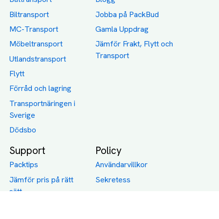
Biltransport
Jobba på PackBud
MC-Transport
Gamla Uppdrag
Möbeltransport
Jämför Frakt, Flytt och
Transport
Utlandstransport
Flytt
Förråd och lagring
Transportnäringen i
Sverige
Dödsbo
Support
Policy
Packtips
Användarvillkor
Jämför pris på rätt
Sekretess
sätt
Om Assist
FAQ
Hållbara Transporter