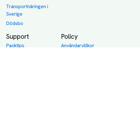
Transportnäringen i
Sverige
Dödsbo
Support
Policy
Packtips
Användarvillkor
Jämför pris på rätt
Sekretess
sätt
Om Assist
FAQ
Hållbara Transporter
RUT-avdrag för
transporter
Företagsfrakt
Partnerintegration
Så funkar det
Boka Transport