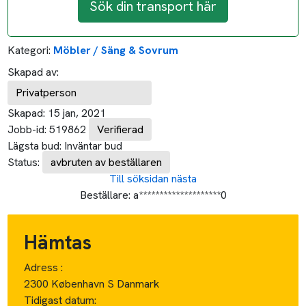
Sök din transport här
Kategori:
Möbler / Säng & Sovrum
Skapad av:
Privatperson
Skapad:
15 jan, 2021
Jobb-id:
519862
Verifierad
Lägsta bud:
Inväntar bud
Status:
avbruten av beställaren
Till söksidan
nästa
Beställare:
a********************0
Hämtas
Adress :
2300 København S Danmark
Tidigast datum: