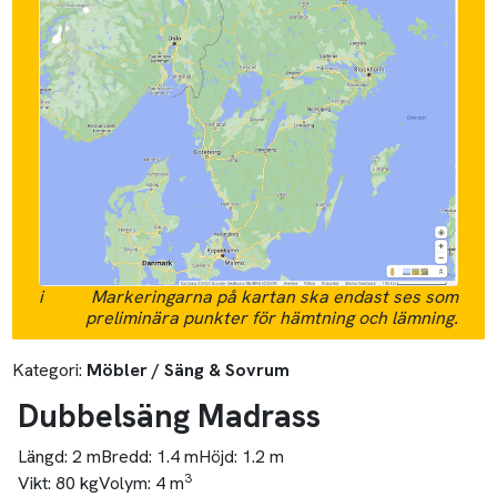
i
Markeringarna på kartan ska endast ses som
preliminära punkter för hämtning och lämning.
Kategori:
Möbler / Säng & Sovrum
Dubbelsäng Madrass
Längd:
2 m
Bredd:
1.4 m
Höjd:
1.2 m
3
Vikt:
80 kg
Volym:
4 m