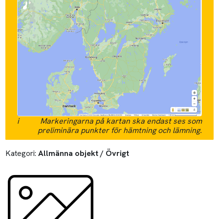
i
Markeringarna på kartan ska endast ses som
preliminära punkter för hämtning och lämning.
Kategori:
Allmänna objekt / Övrigt