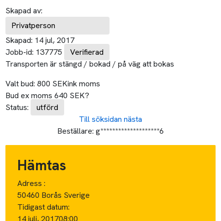
Skapad av:
Privatperson
Skapad:
14 jul, 2017
Jobb-id:
137775
Verifierad
Transporten är stängd / bokad / på väg att bokas
Valt bud:
800
SEK
ink moms
Bud ex moms
640
SEK
?
Status:
utförd
Till söksidan
nästa
Beställare:
g********************6
Hämtas
Adress :
50460 Borås Sverige
Tidigast datum:
14 juli, 2017
08:00