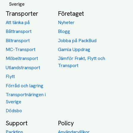
Transporter
Företaget
Att tänka på
Nyheter
Båttransport
Blogg
Biltransport
Jobba på PackBud
MC-Transport
Gamla Uppdrag
Möbeltransport
Jämför Frakt, Flytt och
Transport
Utlandstransport
Flytt
Förråd och lagring
Transportnäringen i
Sverige
Dödsbo
Support
Policy
Packtips
Användarvillkor