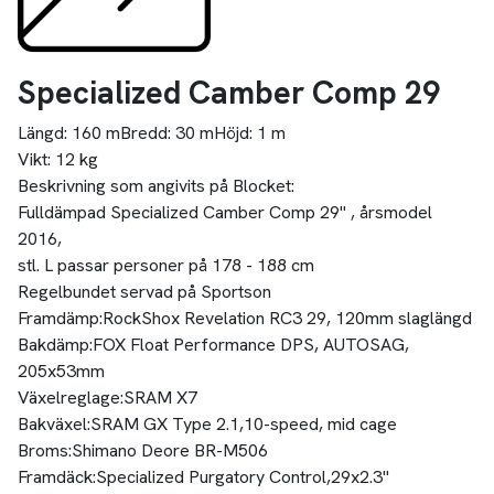
Specialized Camber Comp 29
Längd:
160 m
Bredd:
30 m
Höjd:
1 m
Vikt:
12 kg
Beskrivning som angivits på Blocket:
Fulldämpad Specialized Camber Comp 29" , årsmodel
2016,
stl. L passar personer på 178 - 188 cm
Regelbundet servad på Sportson
Framdämp:RockShox Revelation RC3 29, 120mm slaglängd
Bakdämp:FOX Float Performance DPS, AUTOSAG,
205x53mm
Växelreglage:SRAM X7
Bakväxel:SRAM GX Type 2.1,10-speed, mid cage
Broms:Shimano Deore BR-M506
Framdäck:Specialized Purgatory Control,29x2.3"