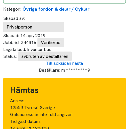
Kategori:
Övriga fordon & delar / Cyklar
Skapad av:
Privatperson
Skapad:
14 apr, 2019
Jobb-id:
344816
Verifierad
Lägsta bud:
Inväntar bud
Status:
avbruten av beställaren
Till söksidan
nästa
Beställare:
m*************9
Hämtas
Adress :
13553 Tyresö Sverige
Gatuadress är inte fullt angiven
Tidigast datum:
14 april, 2019
08:00