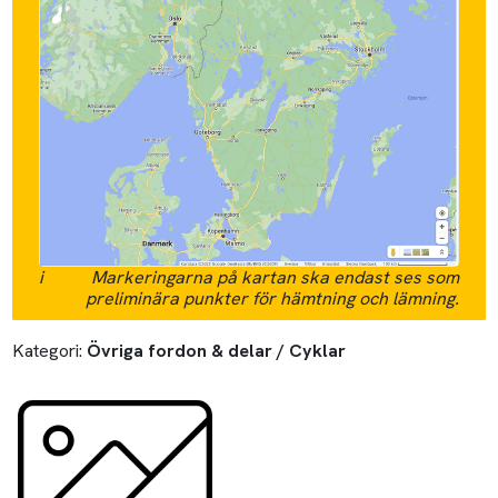
i
Markeringarna på kartan ska endast ses som
preliminära punkter för hämtning och lämning.
Kategori:
Övriga fordon & delar / Cyklar