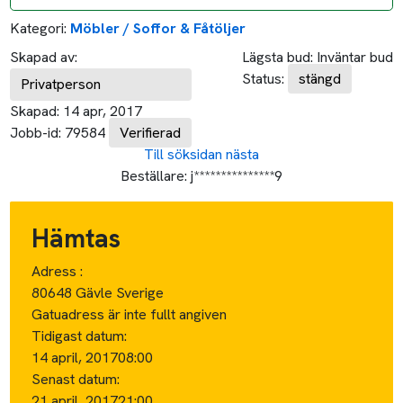
Kategori:
Möbler / Soffor & Fåtöljer
Skapad av:
Lägsta bud:
Inväntar bud
Status:
stängd
Privatperson
Skapad:
14 apr, 2017
Jobb-id:
79584
Verifierad
Till söksidan
nästa
Beställare:
j***************9
Hämtas
Adress :
80648 Gävle Sverige
Gatuadress är inte fullt angiven
Tidigast datum:
14 april, 2017
08:00
Senast datum:
21 april, 2017
21:00