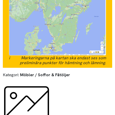
i
Markeringarna på kartan ska endast ses som
preliminära punkter för hämtning och lämning.
Kategori:
Möbler / Soffor & Fåtöljer