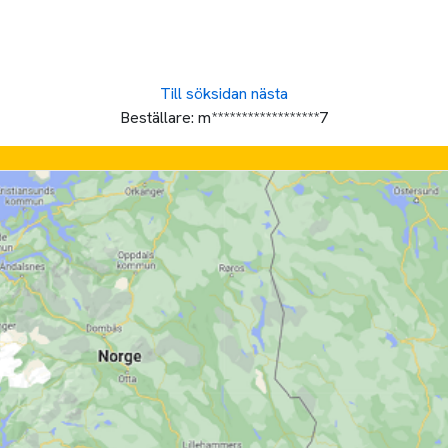
Till söksidan
nästa
Beställare:
m******************7