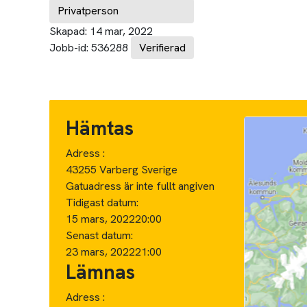
Privatperson
Skapad:
14 mar, 2022
Jobb-id:
536288
Verifierad
Hämtas
Adress :
43255 Varberg Sverige
Gatuadress är inte fullt angiven
Tidigast datum:
15 mars, 2022
20:00
Senast datum:
23 mars, 2022
21:00
Lämnas
Adress :