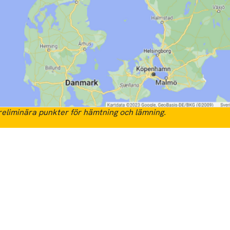
eliminära punkter för hämtning och lämning.