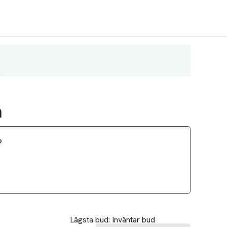
m
?
Lägsta bud:
Inväntar bud