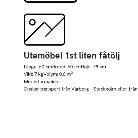
Utemöbel 1st liten fåtölj
Längd:
60 cm
Bredd:
60 cm
Höjd:
78 cm
3
Vikt:
7 kg
Volym:
0.8 m
Mer information:
Önskar transport från Varberg - Stockholm eller frå