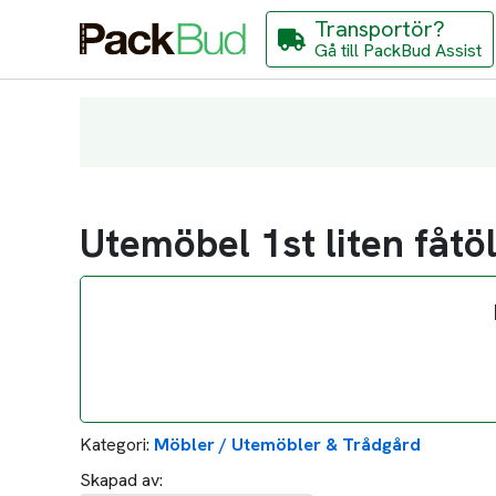
Transportör?
Gå till PackBud Assist
Utemöbel 1st liten fåtöl
Kategori:
Möbler / Utemöbler & Trådgård
Skapad av: