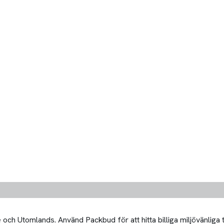
och Utomlands. Använd Packbud för att hitta billiga miljövänliga