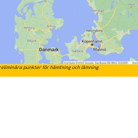
eliminära punkter för hämtning och lämning.