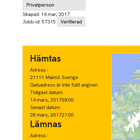
Privatperson
Skapad:
14 mar, 2017
Jobb-id:
57315
Verifierad
Hämtas
Adress :
21111 Malmö Sverige
Gatuadress är inte fullt angiven
Tidigast datum:
14 mars, 2017
08:00
Senast datum:
28 mars, 2017
21:00
Lämnas
Adress :