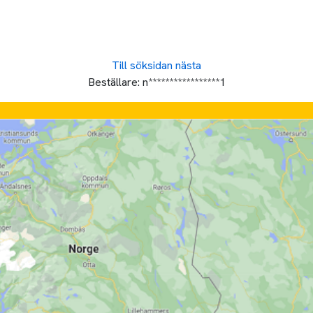
Till söksidan
nästa
Beställare:
n*****************1