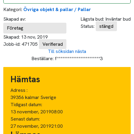
Kategori:
Övriga objekt & pallar / Pallar
Skapad av:
Lägsta bud:
Inväntar bud
Status:
stängd
Företag
Skapad:
13 nov, 2019
Jobb-id:
471705
Verifierad
Till söksidan
nästa
Beställare:
f************************3
Hämtas
Adress :
39356 kalmar Sverige
Tidigast datum:
13 november, 2019
08:00
Senast datum:
27 november, 2019
21:00