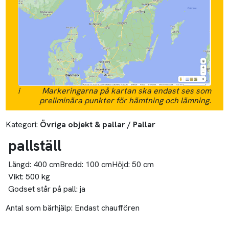
i
Markeringarna på kartan ska endast ses som
preliminära punkter för hämtning och lämning.
Kategori:
Övriga objekt & pallar / Pallar
pallställ
Längd:
400 cm
Bredd:
100 cm
Höjd:
50 cm
Vikt:
500 kg
Godset står på pall:
ja
Antal som bärhjälp:
Endast chauffören