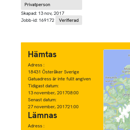
Privatperson
Skapad:
13 nov, 2017
Jobb-id:
169172
Verifierad
Hämtas
Adress :
18431 Österåker Sverige
Gatuadress är inte fullt angiven
Tidigast datum:
13 november, 2017
08:00
Senast datum:
27 november, 2017
21:00
Lämnas
Adress :