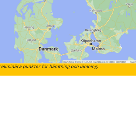
eliminära punkter för hämtning och lämning.