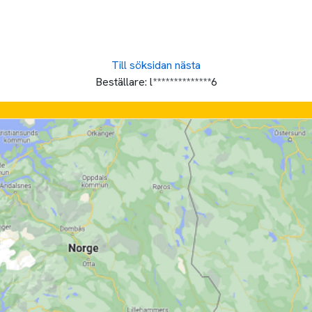
Till söksidan
nästa
Beställare:
l**************6