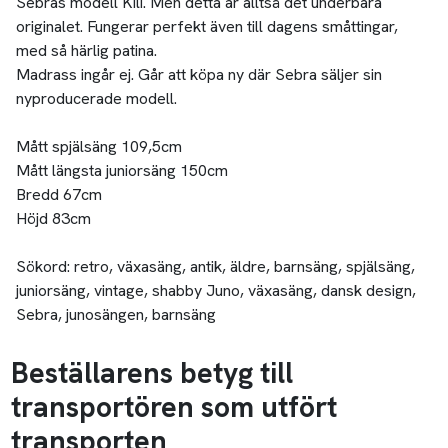
Sebras modell Kili. Men detta är alltså det underbara
originalet. Fungerar perfekt även till dagens småttingar,
med så härlig patina.
Madrass ingår ej. Går att köpa ny där Sebra säljer sin
nyproducerade modell.
Mått spjälsäng 109,5cm
Mått längsta juniorsäng 150cm
Bredd 67cm
Höjd 83cm
Sökord: retro, växasäng, antik, äldre, barnsäng, spjälsäng,
juniorsäng, vintage, shabby Juno, växasäng, dansk design,
Sebra, junosängen, barnsäng
Beställarens betyg till
transportören som utfört
transporten