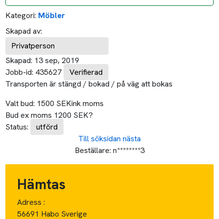
Kategori:
Möbler
Skapad av:
Privatperson
Skapad:
13 sep, 2019
Jobb-id:
435627
Verifierad
Transporten är stängd / bokad / på väg att bokas
Valt bud:
1500
SEK
ink moms
Bud ex moms
1200
SEK
?
Status:
utförd
Till söksidan
nästa
Beställare:
n********3
Hämtas
Adress :
56691 Habo Sverige