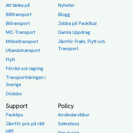
Att tänka på
Nyheter
Båttransport
Blogg
Biltransport
Jobba på PackBud
MC-Transport
Gamla Uppdrag
Möbeltransport
Jämför Frakt, Flytt och
Transport
Utlandstransport
Flytt
Förråd och lagring
Transportnäringen i
Sverige
Dödsbo
Support
Policy
Packtips
Användarvillkor
Jämför pris på rätt
Sekretess
sätt
Om Assist