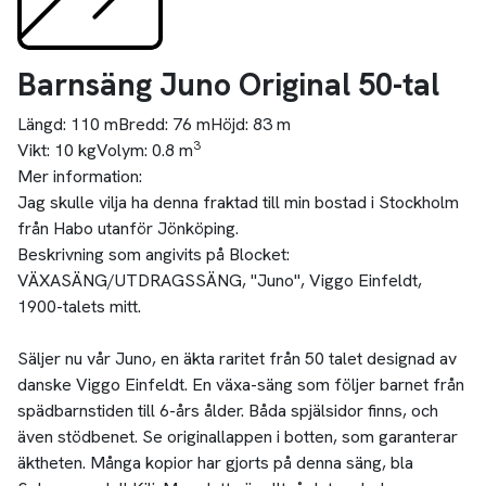
Barnsäng Juno Original 50-tal
Längd:
110 m
Bredd:
76 m
Höjd:
83 m
3
Vikt:
10 kg
Volym:
0.8 m
Mer information:
Jag skulle vilja ha denna fraktad till min bostad i Stockholm
från Habo utanför Jönköping.
Beskrivning som angivits på Blocket:
VÄXASÄNG/UTDRAGSSÄNG, "Juno", Viggo Einfeldt,
1900-talets mitt.
Säljer nu vår Juno, en äkta raritet från 50 talet designad av
danske Viggo Einfeldt. En växa-säng som följer barnet från
spädbarnstiden till 6-års ålder. Båda spjälsidor finns, och
även stödbenet. Se originallappen i botten, som garanterar
äktheten. Många kopior har gjorts på denna säng, bla