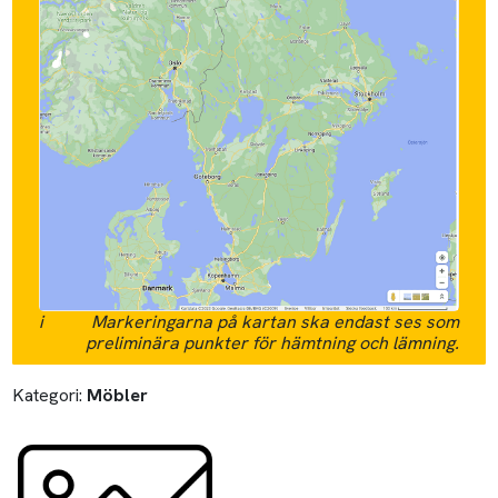
i
Markeringarna på kartan ska endast ses som
preliminära punkter för hämtning och lämning.
Kategori:
Möbler