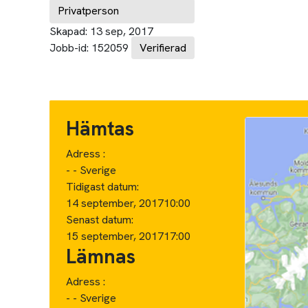
Privatperson
Skapad:
13 sep, 2017
Jobb-id:
152059
Verifierad
Hämtas
Adress :
- - Sverige
Tidigast datum:
14 september, 2017
10:00
Senast datum:
15 september, 2017
17:00
Lämnas
Adress :
- - Sverige