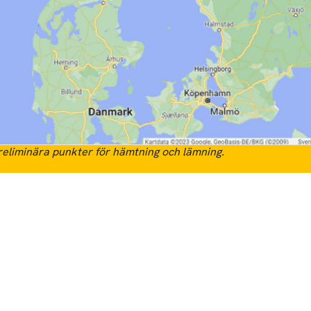
eliminära punkter för hämtning och lämning.