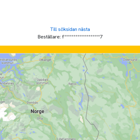
Till söksidan
nästa
Beställare:
f*******************7