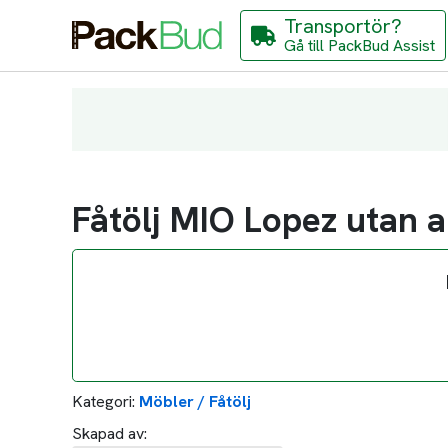
Transportör?
Gå till PackBud Assist
Fåtölj MIO Lopez utan 
Kategori:
Möbler / Fåtölj
Skapad av: